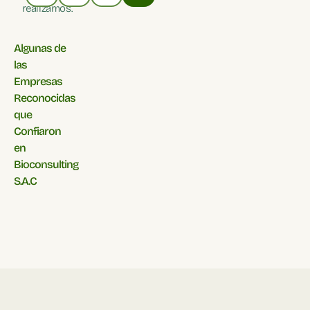
realizamos.
Algunas de
las
Empresas
Reconocidas
que
Confiaron
en
Bioconsulting
S.A.C