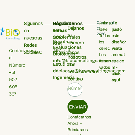
Copyright
Siguenos
Servicios
Páginas
Contáctanos
Anima
¿Te
Déjanos
©
tePe
gustó
en
Temas
+51
Inicio
2026
tu
Todos
este
Ambientales
902
nuestras
Nosotros
los
diseño?
número
605
Redes
Evaluaciones
derec
Visita
y
397
Contáctanos
Sociales:
Contáctanos
Biológicas
hos
animat
nosotros
al
info@bioconsultingsac.com
Reser
epe.co
Estudios
nos
Número:
vados
m -
de
edelacruz@bioconsultingsac.com​
contactaremos
+51
click
Ingeniería
contigo
902
aquí
605
397
ENVIAR
Contáctanos
Ahora –
Brindamos