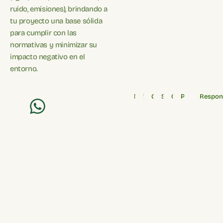
ruido, emisiones), brindando a
tu proyecto una base sólida
para cumplir con las
normativas y minimizar su
impacto negativo en el
entorno.
Confianza
Calidad
Experiencia
Innovación
Cumplimiento
Sostenibilidad
Compromiso
Profesionali
Eficiencia
Respon