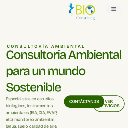
CONSULTORÍA AMBIENTAL
Consultoria Ambiental
para un mundo
Sostenible
Especialistas en estudios
CONTÁCTANOS
VER
biológicos, instrumentos
SERVICIOS
ambientales (EIA, DIA, EVAP,
etc), monitoreo ambiental
(agua, suelo, calidad de aire,